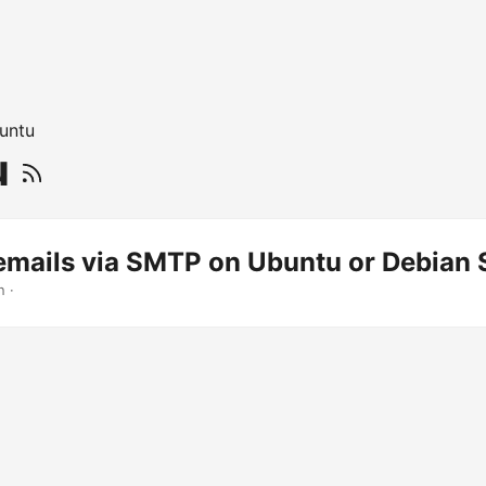
untu
u
emails via SMTP on Ubuntu or Debian 
n ·